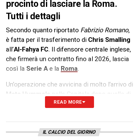
procinto di lasciare la Roma.
Tutti i dettagli
Secondo quanto riportato
Fabrizio Romano
,
è fatta per il trasferimento di
Chris Smalling
all’
Al-Fahya FC
. Il difensore centrale inglese,
che firmerà un contratto fino al 2026, lascia
così la
Serie A
e la
Roma
.
Un’operazione che avvicina di molto l’arrivo di
Mats Hummels
nella Capitale dopo quello di
READ MORE
Mario Hermoso
. Per
Daniele De Rossi
si
viene a formare praticamente un’altra difesa.
LA PLAYLIST DELLE NOSTRE TOP NEWS
IL CALCIO DEL GIORNO