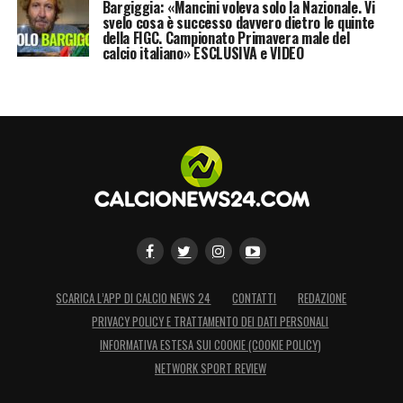
Bargiggia: «Mancini voleva solo la Nazionale. Vi
svelo cosa è successo davvero dietro le quinte
della FIGC. Campionato Primavera male del
calcio italiano» ESCLUSIVA e VIDEO
SCARICA L’APP DI CALCIO NEWS 24
CONTATTI
REDAZIONE
PRIVACY POLICY E TRATTAMENTO DEI DATI PERSONALI
INFORMATIVA ESTESA SUI COOKIE (COOKIE POLICY)
NETWORK SPORT REVIEW