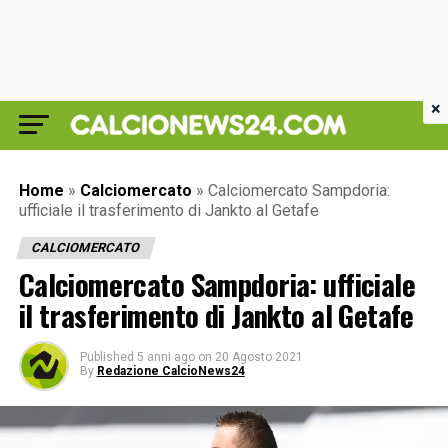
×
Home
»
Calciomercato
»
Calciomercato Sampdoria:
ufficiale il trasferimento di Jankto al Getafe
CALCIOMERCATO
Calciomercato Sampdoria: ufficiale
il trasferimento di Jankto al Getafe
Published
5 anni ago
on
20 Agosto 2021
By
Redazione CalcioNews24