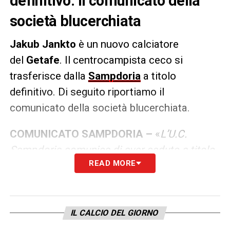
definitivo: il comunicato della
società blucerchiata
Jakub Jankto
è un nuovo calciatore
del
Getafe
. Il centrocampista ceco si
trasferisce dalla
Sampdoria
a titolo
definitivo. Di seguito riportiamo il
comunicato della società blucerchiata.
COMUNICATO SAMPDORIA –
«
L’U.C.
Sampdoria comunica di aver ceduto a titolo
READ MORE
definitivo al Getafe C.D. i diritti alle
prestazioni sportive del calciatore Jakub
Jankto
».
IL CALCIO DEL GIORNO
LA PLAYLIST DELLE NOSTRE TOP NEWS