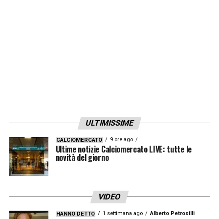
Vedremo se arriverà l’affondo decisivo già
nelle prossime ore.
LA PLAYLIST DELLE NOSTRE TOP NEWS
ULTIMISSIME
9 ore ago
CALCIOMERCATO
Ultime notizie Calciomercato LIVE: tutte le
novità del giorno
VIDEO
1 settimana ago
Alberto Petrosilli
HANNO DETTO