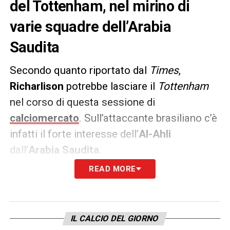
del Tottenham, nel mirino di
varie squadre dell’Arabia
Saudita
Secondo quanto riportato dal
Times
,
Richarlison
potrebbe lasciare il
Tottenham
nel corso di questa sessione di
calciomercato
. Sull’attaccante brasiliano c’è
infatti il forte interesse dell’
Al-Ahli
dall’
Arabia Saudita
.
READ MORE
Un’operazione che sarebbe molto
dispendiosa dal punto di vista economico,
visto che gli inglesi chiedono
60 milioni di
IL CALCIO DEL GIORNO
euro
per lasciar partire l’ex Watford.