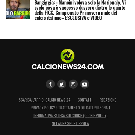
Bargiggia: «Mancini voleva solo la Nazionale. Vi
svelo cosa è successo davvero dietro le quinte
della FIGC. Campionato Primavera male del
calcio italiano» ESCLUSIVA e VIDEO
SCARICA L’APP DI CALCIO NEWS 24
CONTATTI
REDAZIONE
PRIVACY POLICY E TRATTAMENTO DEI DATI PERSONALI
INFORMATIVA ESTESA SUI COOKIE (COOKIE POLICY)
NETWORK SPORT REVIEW