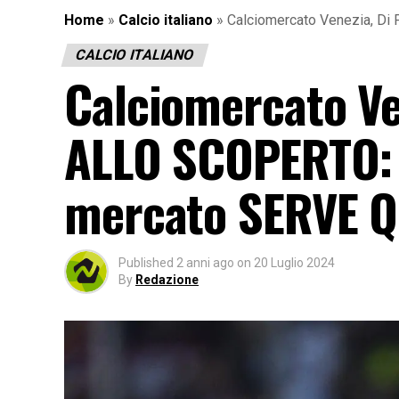
Home
»
Calcio italiano
»
Calciomercato Venezia, Di
CALCIO ITALIANO
Calciomercato Ve
ALLO SCOPERTO: «
mercato SERVE 
Published
2 anni ago
on
20 Luglio 2024
By
Redazione