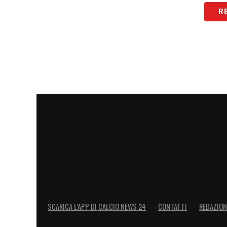
R
SCARICA L’APP DI CALCIO NEWS 24
CONTATTI
REDAZION