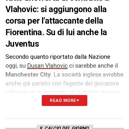
Vlahovic: si aggiungono alla
corsa per l’attaccante della
Fiorentina. Su di lui anche la
Juventus
Secondo quanto riportato dalla Nazione
oggi, su
Dusan Vlahovic
ci sarebbe anche il
Manchester City
. La società inglese avrebbe
anche già parlato con l’agente del giocatore
offrendogli un contratto da 6 milioni di euro.
READ MORE
Fin qui sarebbe l’offerta più vantaggiosa per
il ragazzo, che intanto è
seguito anche dalla
Juventus
e
dall’Atletico Madrid
.
IL CALCIO DEL GIORNO