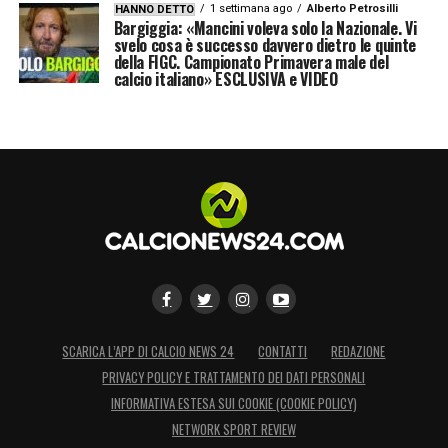
1 settimana ago
Alberto Petrosilli
HANNO DETTO
Bargiggia: «Mancini voleva solo la Nazionale. Vi
svelo cosa è successo davvero dietro le quinte
della FIGC. Campionato Primavera male del
calcio italiano» ESCLUSIVA e VIDEO
SCARICA L’APP DI CALCIO NEWS 24
CONTATTI
REDAZIONE
PRIVACY POLICY E TRATTAMENTO DEI DATI PERSONALI
INFORMATIVA ESTESA SUI COOKIE (COOKIE POLICY)
NETWORK SPORT REVIEW