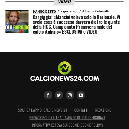
VIDEO
LA PLAYLIST DELLE NOSTRE TOP NEWS
7 giorni ago
Alberto Petrosilli
HANNO DETTO
Bargiggia: «Mancini voleva solo la Nazionale. Vi
svelo cosa è successo davvero dietro le quinte
della FIGC. Campionato Primavera male del
calcio italiano» ESCLUSIVA e VIDEO
SCARICA L’APP DI CALCIO NEWS 24
CONTATTI
REDAZIONE
PRIVACY POLICY E TRATTAMENTO DEI DATI PERSONALI
INFORMATIVA ESTESA SUI COOKIE (COOKIE POLICY)