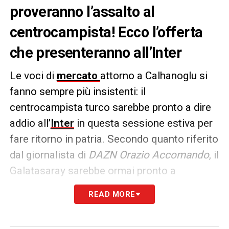
proveranno l’assalto al
centrocampista! Ecco l’offerta
che presenteranno all’Inter
Le voci di
mercato
attorno a Calhanoglu si
fanno sempre più insistenti: il
centrocampista turco sarebbe pronto a dire
addio all’
Inter
in questa sessione estiva per
fare ritorno in patria. Secondo quanto riferito
dal giornalista di
DAZN Orazio Accomando
, il
Galatasaray sarebbe ormai pronto a
muoversi concretamente, con una prima
READ MORE
offerta ufficiale attesa a breve. La trattativa,
dunque, è sul punto di entrare nel vivo, con il