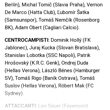
Berlín), Michal Tomič (Slavia Praha), Vernon
De Marco (Hatta Club), Ľubomír Šatka
(Samsunspor), Tomáš Nemčík (Rosenborg
BK), Adam Obert (Cagliari Calcio).
CENTROCAMPISTI
: Dominik Hollý (FK
Jablonec), Juraj Kucka (Slovan Bratislava),
Stanislav Lobotka (SSC Napoli), Patrik
Hrošovský (K.R.C. Genk), Ondrej Duda
(Hellas Verona), László Bénes (Hamburger
SV), Tomáš Rigo (Baník Ostrava), Tomáš
Suslov (Hellas Verona), Róbert Mak (FC
Sydney).
ATTACCANTI
: Leo Sauer (Feyenoord