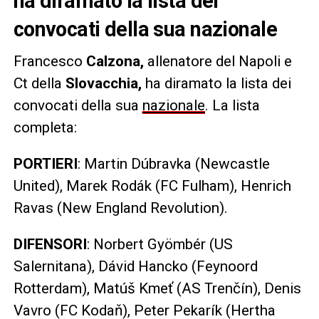
ha diramato la lista dei
convocati della sua nazionale
Francesco
Calzona,
allenatore del Napoli e
Ct della
Slovacchia,
ha diramato la lista dei
convocati della sua
nazionale
. La lista
completa:
PORTIERI
: Martin Dúbravka (Newcastle
United), Marek Rodák (FC Fulham), Henrich
Ravas (New England Revolution).
DIFENSORI
: Norbert Gyömbér (US
Salernitana), Dávid Hancko (Feynoord
Rotterdam), Matúš Kmeť (AS Trenčín), Denis
Vavro (FC Kodaň), Peter Pekarík (Hertha