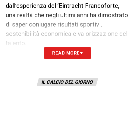
dall’esperienza dell’Eintracht Francoforte,
una realtà che negli ultimi anni ha dimostrato
di saper coniugare risultati sportivi,
sostenibilità economica e valorizzazione del
talento.
READ MORE
La presenza di figure specializzate e
complementari potrebbe finalmente
eliminare quelle zone grigie che hanno
IL CALCIO DEL GIORNO
caratterizzato alcune scelte recenti del club.
Un Head of Football che definisce la
strategia
,
un direttore sportivo che la
mette in pratica
e
un allenatore
fortemente identitario come Amorim
rappresentano una struttura chiara e