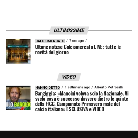
riconoscibile.
I vantaggi di una visione
ULTIMISSIME
internazionale
7 ore ago
CALCIOMERCATO
Ultime notizie Calciomercato LIVE: tutte le
Uno dei principali punti di forza di questa
novità del giorno
rivoluzione è la contaminazione culturale.
Krösche porta con sé il pragmatismo
tedesco, Hardung una forte competenza
VIDEO
nello scouting e nella costruzione delle rose,
1 settimana ago
Alberto Petrosilli
HANNO DETTO
Bargiggia: «Mancini voleva solo la Nazionale. Vi
mentre Amorim incarna una scuola calcistica
svelo cosa è successo davvero dietro le quinte
della FIGC. Campionato Primavera male del
portoghese che negli ultimi anni ha prodotto
calcio italiano» ESCLUSIVA e VIDEO
alcuni dei tecnici più innovativi d’Europa.
Il Milan potrebbe così acquisire una