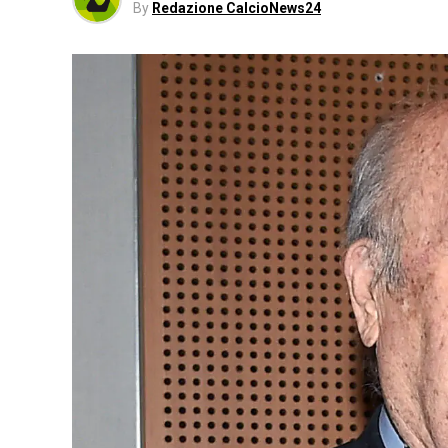
By
Redazione CalcioNews24