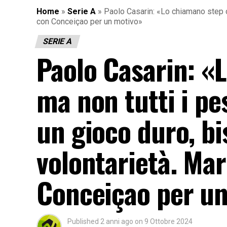
Home
»
Serie A
»
Paolo Casarin: «Lo chiamano step on 
con Conceiçao per un motivo»
SERIE A
Paolo Casarin: «
ma non tutti i pes
un gioco duro, bi
volontarietà. Mar
Conceiçao per u
Published
2 anni ago
on
9 Ottobre 2024