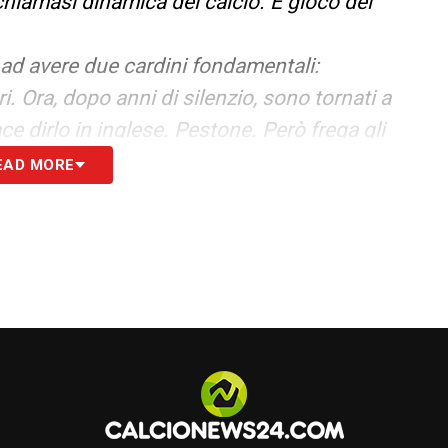
chiamasi dinamica del calcio. É gioco del
e ad avere due cardini fondamentali:
ri. Ora, dopo anni di silenzio, sono tornati a
ce dirlo in inglese. Pestone. Però frega gli
n bel rebus per tutti. Per questo dico che se c’è la
EAD MORE
onsiderazione… Non tutti i contrasti devono
o duro. Durissimo. Nel quale l’intervento deve
on quando non sai. E la decisione deve spettare
ché percepisce velocità e tutto ciò che
na del giocatore: perché bisogna pensare che un
ro giocatore. E poi c’è un altro tema che mi
ori. Tempo fa ho avuto la possibilità di vedere da
i di oggi: leggerissimi, sottili. Un tempo le scarpe