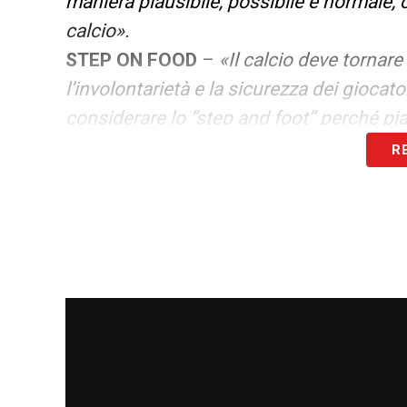
maniera plausibile, possibile e normale, 
calcio».
STEP ON FOOD
–
«Il calcio deve tornar
l’involontarietà e la sicurezza dei giocato
considerare lo “step and foot” perché pia
arbitri, il pestone. Rischia di diventare u
R
cosiddetta involontarietà va tenuta in c
essere ritenuti falli… Il calcio è un gioc
essere punito se sai di poter far male, n
a chi è in campo, solo e unicamente, per
comporta. Se ne esce con l’autodiscipli
movimento può togliere il lavoro a un alt
preme far affiorare. Le scarpe dei giocat
vicino gli scarpini che calzano i calciator