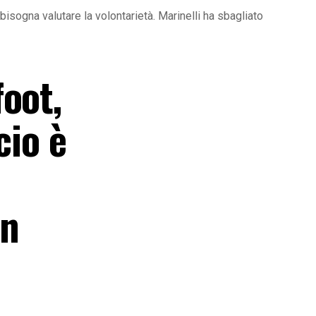
 bisogna valutare la volontarietà. Marinelli ha sbagliato
oot,
cio è
on