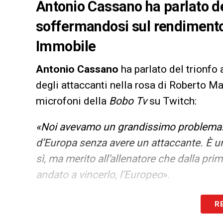
Antonio Cassano ha parlato del
soffermandosi sul rendimento 
Immobile
Antonio Cassano
ha parlato del trionfo
degli attaccanti nella rosa di Roberto Man
microfoni della
Bobo Tv
su Twitch:
«Noi avevamo un grandissimo problema. 
d’Europa senza avere un attaccante. È un
sì, ma merito all’allenatore che dalla p
andato a vincerlo, l’Europeo
».
LA PLAYLIST DELLE NOSTRE TOP NEW
R