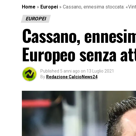
Home
»
Europei
»
Cassano, ennesima stoccata: «Vin
EUROPEI
Cassano, ennesim
Europeo senza at
Published
5 anni ago
on
13 Luglio 2021
By
Redazione CalcioNews24