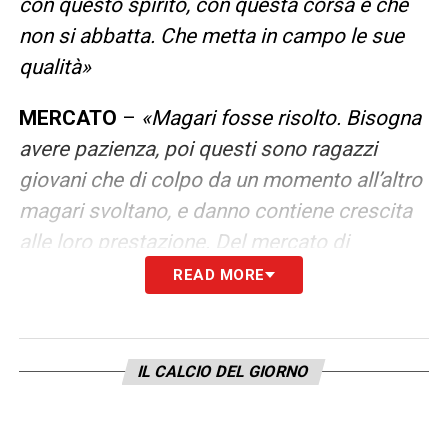
con questo spirito, con questa corsa e che
non si abbatta. Che metta in campo le sue
qualità
»
MERCATO
–
«
Magari fosse risolto. Bisogna
avere pazienza, poi questi sono ragazzi
giovani che di colpo da un momento all’altro
magari svoltano, e danno contiene crescita
alle loro prestazione. Del mercato di
gennaio se ne parlerà più avanti
»
READ MORE
DIFFERENZE ITALIA-EUROPA –
«
Qui
incontri squadre che sono leader nei loro
IL CALCIO DEL GIORNO
campionati, quindi sono altri tipi di partite.
Sono partite più aperte, perché sono
squadre che hanno la fiducia e la