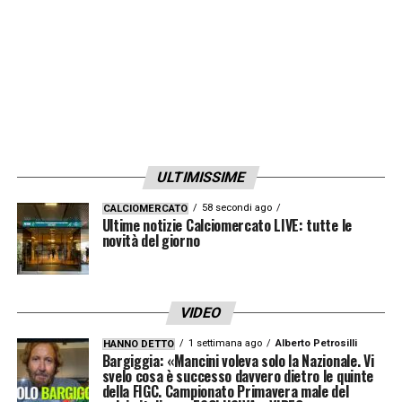
convinzione di fare sempre gol, e di
attaccare con tanti uomini. Quindi le partite
vengono fuori in modo diverso rispetto a
molte del nostro campionato dove ci sono
molti meno spazi e possibilità di giocare. Di
riflesso, molto spesso incontri anche degli
ULTIMISSIME
attaccanti micidiali e fortissimi. È un po’
58 secondi ago
CALCIOMERCATO
singolare dire che è più facile giocare in
Ultime notizie Calciomercato LIVE: tutte le
novità del giorno
Europa. È un altro tipo di calcio, questo sì
»
.
LEGGI ANCHE –
Europa League 2025/2026:
VIDEO
calendario, risultati, classifica
1 settimana ago
Alberto Petrosilli
HANNO DETTO
Bargiggia: «Mancini voleva solo la Nazionale. Vi
svelo cosa è successo davvero dietro le quinte
LA PLAYLIST DELLE NOSTRE TOP NEWS
della FIGC. Campionato Primavera male del