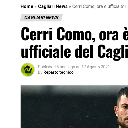
Home
»
Cagliari News
»
Cerri Como, ora è ufficiale: i
CAGLIARI NEWS
Cerri Como, ora è
ufficiale del Cagl
Published
5 anni ago
on
17 Agosto 2021
By
Reparto tecnico