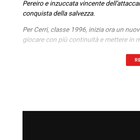
Pereiro e inzuccata vincente dell’attacca
conquista della salvezza.
Per Cerri, classe 1996, inizia ora un nuovo
giocare con più continuità e mettere in m
Buona stagione, Alberto!
».
R
LA PLAYLIST DELLE NOSTRE TOP NEW