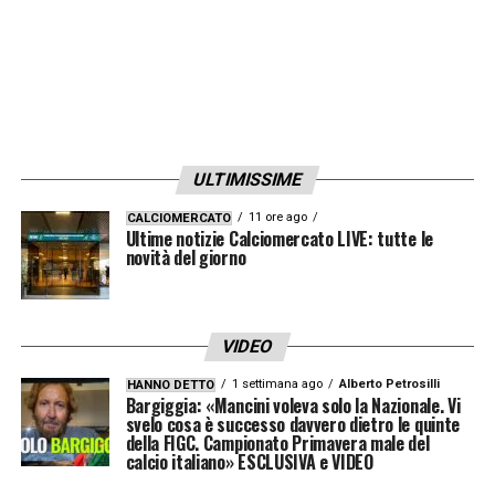
Intermediario italiano
— aveva facilitato i contatti
con un investitore del Sud‑Est asiatico: dopo un
iniziale rifiuto e un successivo riavvicinamento,
tutto è finito in stand‑by.
Fondi esteri
— tra cui un gruppo svizzero già
ULTIMISSIME
sondato ai tempi di Manfredi, non hanno trovato
terreno fertile per proseguire il dialogo.
11 ore ago
CALCIOMERCATO
Ultime notizie Calciomercato LIVE: tutte le
Proprietà attuale
novità del giorno
— Tey e Walker continuano a
mantenere il controllo, respingendo ogni proposta
non ritenuta in linea con le loro strategie.
VIDEO
Verso un’estate decisiva
1 settimana ago
Alberto Petrosilli
HANNO DETTO
Il tempo, però, stringe. La scadenza del 30
Bargiggia: «Mancini voleva solo la Nazionale. Vi
svelo cosa è successo davvero dietro le quinte
giugno si avvicina e con essa la necessità di
della FIGC. Campionato Primavera male del
calcio italiano» ESCLUSIVA e VIDEO
definire un percorso chiaro per il futuro del