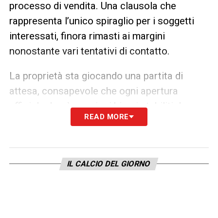
processo di vendita. Una clausola che
rappresenta l’unico spiraglio per i soggetti
interessati, finora rimasti ai margini
nonostante vari tentativi di contatto.
La proprietà sta giocando una partita di
attesa, consapevole che ogni apertura
ufficiale dovrà seguire i binari stabiliti da
READ MORE
quegli accordi. Fino ad allora, nessuna
proposta verrà presa in considerazione.
Il rebus acquirenti
IL CALCIO DEL GIORNO
La lista dei soggetti che hanno bussato alla
porta della Sampdoria è ampia ma, finora,
inconcludente.