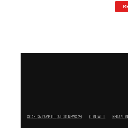
R
SCARICA L’APP DI CALCIO NEWS 24
CONTATTI
REDAZION