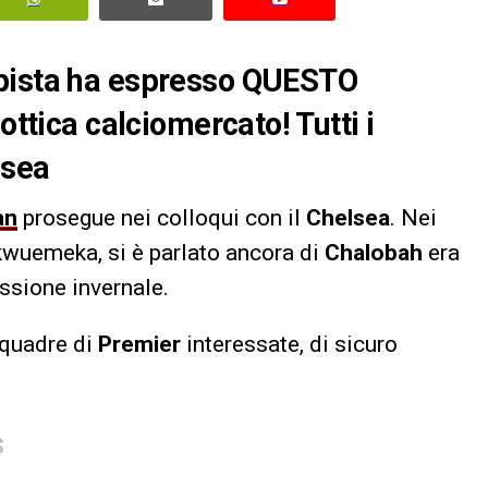
mpista ha espresso QUESTO
ottica calciomercato! Tutti i
lsea
an
prosegue nei colloqui con il
Chelsea
. Nei
ukwuemeka, si è parlato ancora di
Chalobah
era
ssione invernale.
 squadre di
Premier
interessate, di sicuro
S