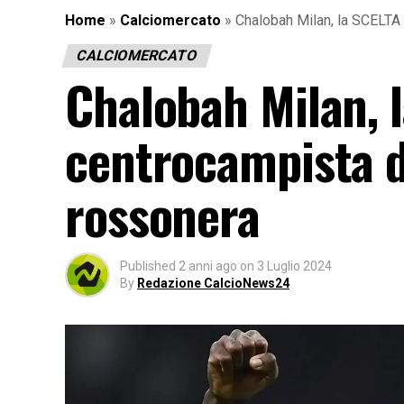
Home
»
Calciomercato
»
Chalobah Milan, la SCELTA
CALCIOMERCATO
Chalobah Milan, 
centrocampista de
rossonera
Published
2 anni ago
on
3 Luglio 2024
By
Redazione CalcioNews24