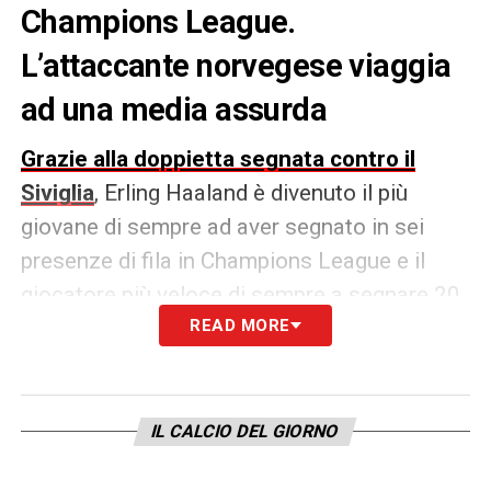
Champions League.
L’attaccante norvegese viaggia
ad una media assurda
Grazie alla doppietta segnata contro il
Siviglia
, Erling Haaland è divenuto il più
giovane di sempre ad aver segnato in sei
presenze di fila in Champions League e il
giocatore più veloce di sempre a segnare 20
gol in
Champions League
READ MORE
(14).
Con queste due reti, come riferito da
Squawka Football, ora
l’attaccante
IL CALCIO DEL GIORNO
norvegese
viaggia alla media assurda di un
gol in Champions League ogni 53,95 minuti.