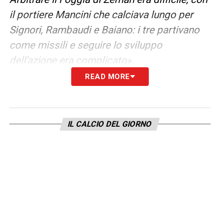
il portiere Mancini che calciava lungo per
Signori, Rambaudi e Baiano: i tre partivano
come missili e seguire lo sviluppo
dell’azione era complicato».
READ MORE
ARBITRO FRAPPART-
«Vorrei fosse visto
come una cosa normale. Se un arbitro ha le
qualità, deve poterle sfruttare a prescindere
IL CALCIO DEL GIORNO
se sia uomo o donna. Se c’è qualità il resto
non deve contare. Mi piacerebbe parlare di
arbitri senza dover declinare la parola al
maschile o al femminile. Spero che in futuro
ci siano altre Frappart e che questo non
costituisca più una stranezza o una notizia».