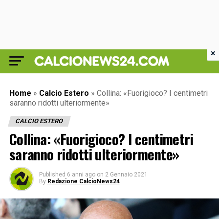
×
Home
»
Calcio Estero
»
Collina: «Fuorigioco? I centimetri
saranno ridotti ulteriormente»
CALCIO ESTERO
Collina: «Fuorigioco? I centimetri
saranno ridotti ulteriormente»
Published
6 anni ago
on
2 Gennaio 2021
By
Redazione CalcioNews24