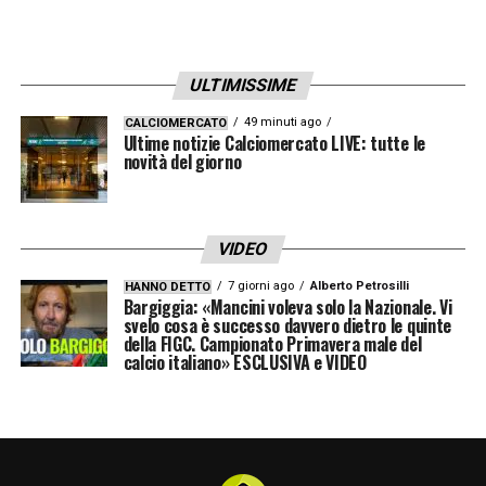
MODIFICHE AL REGOLAMENTO-
«I
cambiamenti più importanti sono stati il
ULTIMISSIME
calcio di rinvio da giocare dentro l’area
(molto positivo) e il considerare punibile il
49 minuti ago
CALCIOMERCATO
Ultime notizie Calciomercato LIVE: tutte le
fallo di mano, anche se involontario,
novità del giorno
immediatamente prima di un gol. Segnare
grazie alla mano è sembrato non etico e
VIDEO
d’altro canto reti segnate con un tocco di
7 giorni ago
Alberto Petrosilli
HANNO DETTO
mano involontario erano state annullate in
Bargiggia: «Mancini voleva solo la Nazionale. Vi
svelo cosa è successo davvero dietro le quinte
passato, come a Neymar nella finale di
della FIGC. Campionato Primavera male del
calcio italiano» ESCLUSIVA e VIDEO
Champions 2015. Fallo di mano e fuorigioco
restano le aree critiche».
UN CONCETTO DIFFICILE-
«Qualcuno