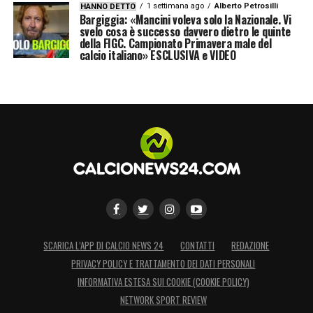
1 settimana ago
Alberto Petrosilli
HANNO DETTO
Bargiggia: «Mancini voleva solo la Nazionale. Vi
svelo cosa è successo davvero dietro le quinte
della FIGC. Campionato Primavera male del
calcio italiano» ESCLUSIVA e VIDEO
SCARICA L’APP DI CALCIO NEWS 24
CONTATTI
REDAZIONE
PRIVACY POLICY E TRATTAMENTO DEI DATI PERSONALI
INFORMATIVA ESTESA SUI COOKIE (COOKIE POLICY)
NETWORK SPORT REVIEW