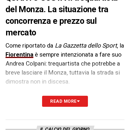
del Monza. La situazione tra
concorrenza e prezzo sul
mercato
Come riportato da
La Gazzetta dello Sport
, la
Fiorentina
è sempre intenzionata a fare suo
Andrea Colpani: trequartista che potrebbe a
breve lasciare il Monza, tuttavia la strada si
dimostra non in discesa.
Oltre alla forte concorrenza della Lazio, il
READ MORE
Monza chiede ben
20 milioni di euro
: una
cifra che i viola intendono abbassare a tutti i
costi per cercare di portare alla propria corte
IL CALCIO DEL GIORNO