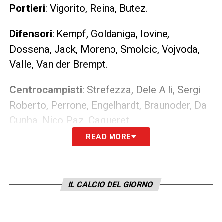
Portieri
: Vigorito, Reina, Butez.
Difensori
: Kempf, Goldaniga, Iovine,
Dossena, Jack, Moreno, Smolcic, Vojvoda,
Valle, Van der Brempt.
Centrocampisti
: Strefezza, Dele Alli, Sergi
Roberto, Perrone, Engelhardt, Braunoder, Da
Cunha, Nico Paz, Caqueret.
READ MORE
Attaccanti
: Gabrielloni, Cutrone, Douvkas,
Fadera, Ikoné, Diao
IL CALCIO DEL GIORNO
LA PLAYLIST DELLE NOSTRE TOP NEWS