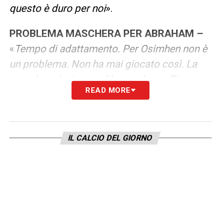
questo è duro per noi
».
PROBLEMA MASCHERA PER ABRAHAM –
«
Tempo di adattamento. Per Osimhen non è
un problema. Non ha mai giocato così. La
maschera è strana ed ha una lente. Bisogna
READ MORE
allenarsi con quella ed abituarsi con un
campo visuale diverso. Magari la maschera
cambierà anche nei prossimi giorni
».
IL CALCIO DEL GIORNO
LA PLAYLIST DELLE NOSTRE TOP NEWS