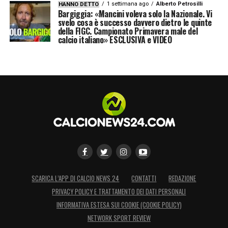
1 settimana ago
Alberto Petrosilli
HANNO DETTO
nostri giovani. Sono squadre che non si
Bargiggia: «Mancini voleva solo la Nazionale. Vi
svelo cosa è successo davvero dietro le quinte
battono da sole, bisogna sempre fare partite
della FIGC. Campionato Primavera male del
calcio italiano» ESCLUSIVA e VIDEO
di livello».
LA PLAYLIST DELLE NOSTRE TOP NEWS
SCARICA L’APP DI CALCIO NEWS 24
CONTATTI
REDAZIONE
PRIVACY POLICY E TRATTAMENTO DEI DATI PERSONALI
INFORMATIVA ESTESA SUI COOKIE (COOKIE POLICY)
NETWORK SPORT REVIEW