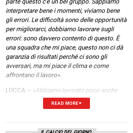
parte questo c’è un bel gruppo. Sappiamo
interpretare bene i momenti, viviamo bene
gli errori. Le difficoltà sono delle opportunità
per migliorarci, dobbiamo lavorare sugli
errori: sono davvero contento di questo. È
una squadra che mi piace, questo non ci dà
garanzia di risultati perché ci sono gli
avversari, ma mi piace il clima e come
affrontano il lavoro».
LUCCA –
«Abbiamo lavorato poco anche
perché si è allenato a parte. La verità sta nel
READ MORE
mezzo: noi dobbiamo capire meglio lui e
viceversa. Deve anche capire quali sono i
ritmi a livelli internazionali, non è facile fare
IL CALCIO DEL GIORNO