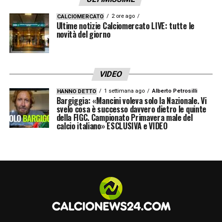
– Kolašinac Sead (23)
2 ore ago
CALCIOMERCATO
Ultime notizie Calciomercato LIVE: tutte le
– Kossounou Odilon (3)
novità del giorno
– Lookman Ademola (11)
VIDEO
– Palestra Marco (27)
1 settimana ago
Alberto Petrosilli
HANNO DETTO
Bargiggia: «Mancini voleva solo la Nazionale. Vi
– Pašalić Mario (8)
svelo cosa è successo davvero dietro le quinte
della FIGC. Campionato Primavera male del
calcio italiano» ESCLUSIVA e VIDEO
– Retegui Mateo (32)
– Rossi Francesco (31)
– Ruggeri Matteo (22)
– Rui Patrício (28)