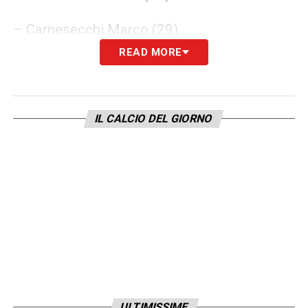
– Carnesecchi Marco (29)
READ MORE
– Cuadrado Juan (7)
– De Ketelaere Charles (17)
IL CALCIO DEL GIORNO
– de Roon Marten (15)
– Djimsiti Berat (19)
– Éderson (13)
– Godfrey Ben (5)
– Hien Isak (4)
ULTIMISSIME