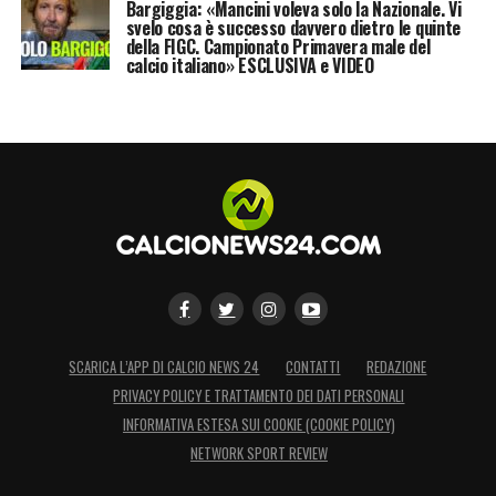
Bargiggia: «Mancini voleva solo la Nazionale. Vi
svelo cosa è successo davvero dietro le quinte
della FIGC. Campionato Primavera male del
calcio italiano» ESCLUSIVA e VIDEO
SCARICA L’APP DI CALCIO NEWS 24
CONTATTI
REDAZIONE
PRIVACY POLICY E TRATTAMENTO DEI DATI PERSONALI
INFORMATIVA ESTESA SUI COOKIE (COOKIE POLICY)
NETWORK SPORT REVIEW