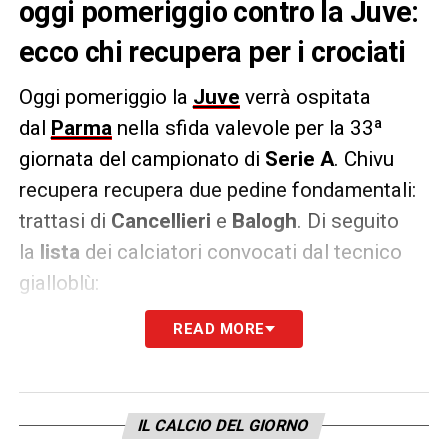
oggi pomeriggio contro la Juve:
ecco chi recupera per i crociati
Oggi pomeriggio la
Juve
verrà ospitata
dal
Parma
nella sfida valevole per la 33ª
giornata del campionato di
Serie A
. Chivu
recupera recupera due pedine fondamentali:
trattasi di
Cancellieri
e
Balogh
. Di seguito
la
lista
dei calciatori convocati dal tecnico
gialloblù:
READ MORE
PORTIERI
: 40 Corvi, 33 Marcone, 31 Suzuki.
DIFENSORI
: 4 Balogh, 39 Circati, 15 Delprato,
46 Leoni, 18 Løvik, 5 Valenti, 14 Valeri, 21
Vogliacco.
IL CALCIO DEL GIORNO