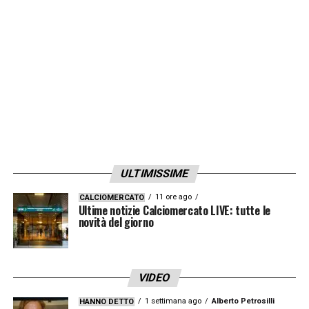
CENTROCAMPISTI
: 10 Bernabé, 23 Camara,
8 Estévez, 20 Hainaut, 27 Hernani Jr, 16
Keita, 19 Sohm.
ATTACCANTI
: 11 Almqvist, 13 Bonny, 22
Cancellieri, 30 Djurić, 61 Haj, 98 Man, 17
Ondrejka, 32 Pellegrino.
LA PLAYLIST DELLE NOSTRE TOP NEWS
ULTIMISSIME
11 ore ago
CALCIOMERCATO
Ultime notizie Calciomercato LIVE: tutte le
novità del giorno
VIDEO
1 settimana ago
Alberto Petrosilli
HANNO DETTO