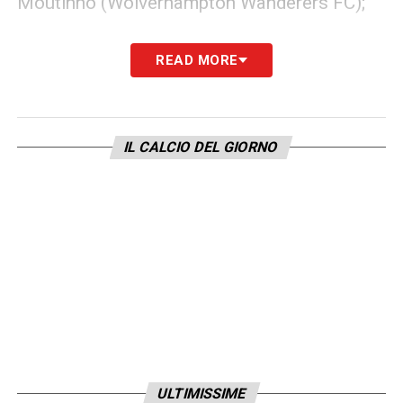
Moutinho (Wolverhampton Wanderers FC);
ATTACCANTI
: Bernardo Silva (Manchester
READ MORE
City), Rafa Silva (SL Benfica), João Félix
(Atlético Madrid), André Silva (RB Leipzig),
Cristiano Ronaldo (Manchester
IL CALCIO DEL GIORNO
United), Diogo Jota (Liverpool FC) e Rafael
Leão (AC Milan).
LA PLAYLIST DELLE NOSTRE TOP NEWS
ULTIMISSIME