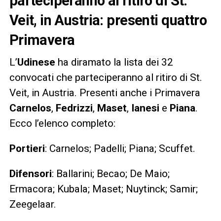
parteciperanno al ritiro di St.
Veit, in Austria: presenti quattro
Primavera
L’
Udinese
ha diramato la lista dei 32
convocati che parteciperanno al ritiro di St.
Veit, in Austria. Presenti anche i Primavera
Carnelos
,
Fedrizzi
,
Maset
,
Ianesi
e
Piana
.
Ecco l’elenco completo:
Portieri
: Carnelos; Padelli; Piana; Scuffet.
Difensori
: Ballarini; Becao; De Maio;
Ermacora; Kubala; Maset; Nuytinck; Samir;
Zeegelaar.