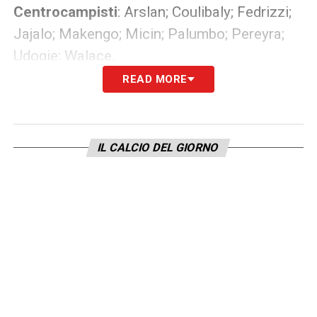
Centrocampisti
: Arslan; Coulibaly; Fedrizzi;
Jajalo; Makengo; Micin; Palumbo; Pereyra;
Udogie; Walace.
READ MORE
Attaccanti
: Cristo Gonzalez; Deulofeu;
Forestieri; Ianesi; Matos; Nestorovski; Okaka;
Pussetto; Teodorczyk.
IL CALCIO DEL GIORNO
LA PLAYLIST DELLE NOSTRE TOP NEWS