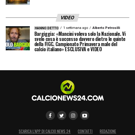
VIDEO
1 settimana ago
Alberto Petrosilli
HANNO DETTO
Bargiggia: «Mancini voleva solo la Nazionale. Vi
svelo cosa è successo davvero dietro le quinte
della FIGC. Campionato Primavera male del
calcio italiano» ESCLUSIVA e VIDEO
SCARICA L’APP DI CALCIO NEWS 24
CONTATTI
REDAZIONE