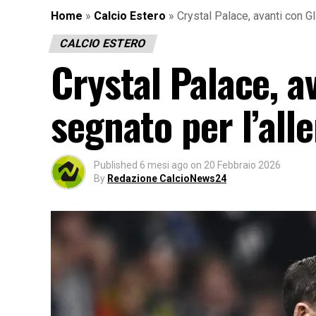
Home
»
Calcio Estero
»
Crystal Palace, avanti con G
CALCIO ESTERO
Crystal Palace, a
segnato per l’all
Published
6 mesi ago
on
20 Febbraio 2026
By
Redazione CalcioNews24