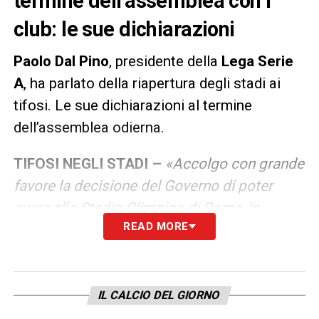
termine dell’assemblea con i
club: le sue dichiarazioni
Paolo Dal Pino
, presidente della
Lega Serie
A
, ha parlato della riapertura degli stadi ai
tifosi. Le sue dichiarazioni al termine
dell’assemblea odierna.
TIFOSI NEGLI STADI –
«Accolgo con grande
favore la decisione del Governo di poter
avere allo Stadio Olimpico di Roma, in
READ MORE
occasione dei prossimi Europei, una
percentuale di tifosi pari al 25% della
capienza dell’impianto. È un segnale
importante per il Paese, un’iniezione di
IL CALCIO DEL GIORNO
fiducia e di ritorno verso la normalità che