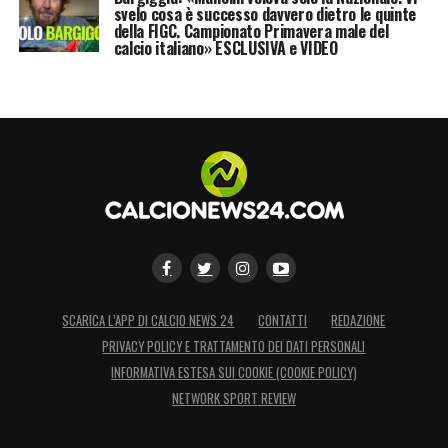
svelo cosa è successo davvero dietro le quinte
campionato la Serie A possa avere
della FIGC. Campionato Primavera male del
percentuali di apertura degli stadi identiche
calcio italiano» ESCLUSIVA e VIDEO
a quelle garantite per le gare degli europei, in
modo che si possa anche utilizzare il nostro
campionato come test per l’importante
vetrina europea».
LA PLAYLIST DELLE NOSTRE TOP NEWS
SCARICA L’APP DI CALCIO NEWS 24
CONTATTI
REDAZIONE
PRIVACY POLICY E TRATTAMENTO DEI DATI PERSONALI
INFORMATIVA ESTESA SUI COOKIE (COOKIE POLICY)
NETWORK SPORT REVIEW