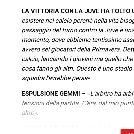
LA VITTORIA CON LA JUVE HA TOLTO U
esistere nel calcio perché nella vita biso
passaggio del turno contro la Juve è una
momento, dove abbiamo tantissime assen
avvero sei giocatori della Primavera. De
calcio, lanciando i giovani ma quello che 
cosa fanno gli altri. Questo è uno stadio
squadra l’avrebbe persa
».
ESPULSIONE GEMMI
– «
L’arbitro ha arb
tensioni della partita. C’era, dal mio pu
altro
».
MALEH E COLOMBO
– «
Maleh ha fatto u