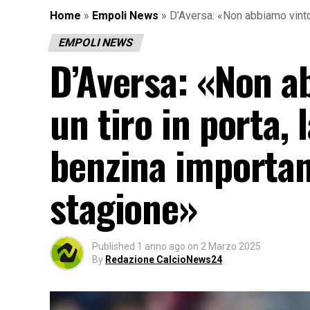
Home
»
Empoli News
»
D’Aversa: «Non abbiamo vinto s
EMPOLI NEWS
D’Aversa: «Non a
un tiro in porta, 
benzina important
stagione»
Published
1 anno ago
on
2 Marzo 2025
By
Redazione CalcioNews24