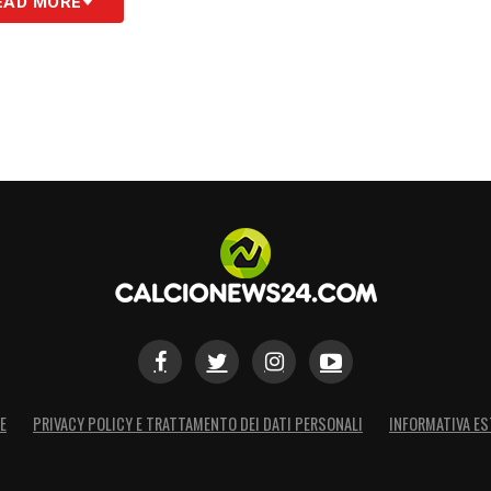
EAD MORE
cchio ma ha garantito un’ottima prestazione.
 preso un giallo e lui lo sa. Nel momento che si
 che si rimanesse in dieci e il cambio è stato
ieci
».
A
– «
Anche con la Juve siamo andati ai calci di
 pieno. E’ una squadra giovane e quando
io devi concretizzare
».
TAGIONE
– «
Me lo auguro. E’ un’iniezione di
alia eliminando la Juventus, è una spinta
na partita completa, mi auguro che questo
a come stanno facendo perché i ragazzi
E
PRIVACY POLICY E TRATTAMENTO DEI DATI PERSONALI
INFORMATIVA ES