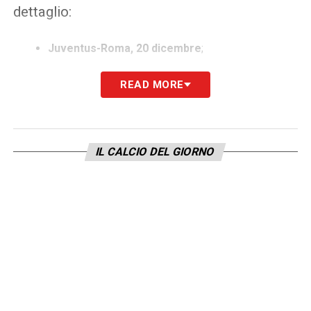
dettaglio:
Juventus-Roma, 20 dicembre
;
Roma-Genoa, 29 dicembre
;
READ MORE
Atalanta-Roma, 3 gennaio
;
Lecce-Roma, 6 gennaio
.
La conferma di questo arriva direttamente
IL CALCIO DEL GIORNO
da DAZN: guarda questa immagine.