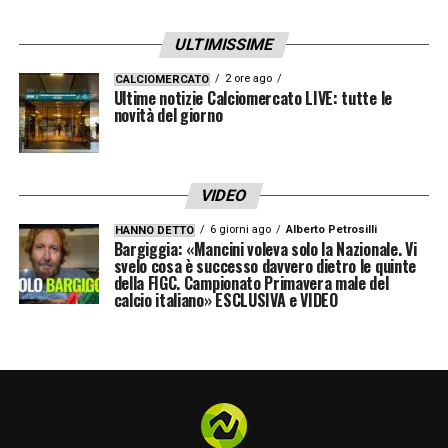
ULTIMISSIME
2 ore ago
CALCIOMERCATO
Ultime notizie Calciomercato LIVE: tutte le
novità del giorno
La cosa bella è che
non dovrai impegnarti
per un anno
: basta investire 19,99€ per un
VIDEO
mese e stop, potrai guardare queste
4
6 giorni ago
Alberto Petrosilli
HANNO DETTO
Bargiggia: «Mancini voleva solo la Nazionale. Vi
partite
senza ulteriori spese. Dunque, non ci
svelo cosa è successo davvero dietro le quinte
della FIGC. Campionato Primavera male del
sono vincoli di alcun tipo: finito il mese,
calcio italiano» ESCLUSIVA e VIDEO
l’abbonamento scade e non si paga più nulla.
Per sfruttare questa iniziativa, basta andare
sul
sito di DAZN
, scegliere il pass mensile
Goal da 19,99€, premere su “Scegli Goal” ed
effettuare il pagamento.