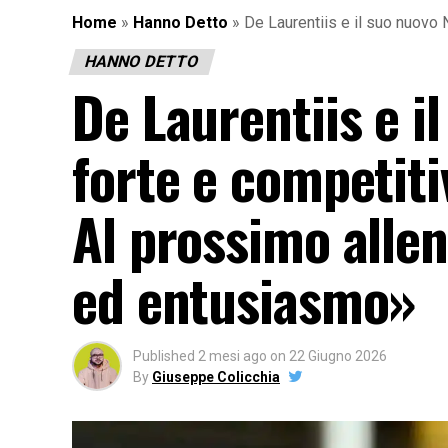
Home
»
Hanno Detto
»
De Laurentiis e il suo nuovo 
HANNO DETTO
De Laurentiis e i
forte e competiti
Al prossimo alle
ed entusiasmo»
Published
2 mesi ago
on
22 Giugno 2026
By
Giuseppe Colicchia