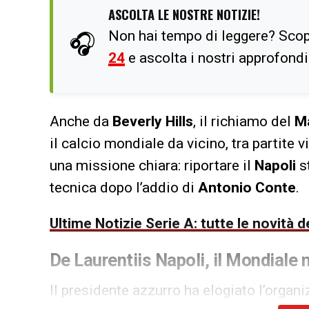
ASCOLTA LE NOSTRE NOTIZIE!
Non hai tempo di leggere? Scop
🎧
24
e ascolta i nostri approfond
Anche da
Beverly Hills
, il richiamo del
M
il calcio mondiale da vicino, tra partite v
una missione chiara: riportare il
Napoli
st
tecnica dopo l’addio di
Antonio Conte
.
Ultime Notizie Serie A: tutte le novità
De Laurentiis Napoli, il Mondiale n
Il presidente azzurro ha elogiato l’organ