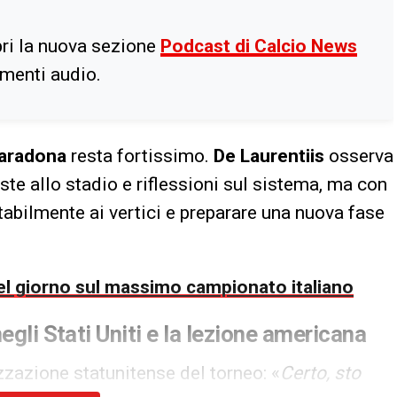
ri la nuova sezione
Podcast di Calcio News
imenti audio.
aradona
resta fortissimo.
De Laurentiis
osserva
iste allo stadio e riflessioni sul sistema, ma con
abilmente ai vertici e preparare una nuova fase
 del giorno sul massimo campionato italiano
egli Stati Uniti e la lezione americana
izzazione statunitense del torneo: «
Certo, sto