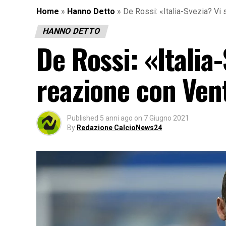
Home
»
Hanno Detto
»
De Rossi: «Italia-Svezia? Vi
HANNO DETTO
De Rossi: «Italia
reazione con Ven
Published
5 anni ago
on
7 Giugno 2021
By
Redazione CalcioNews24