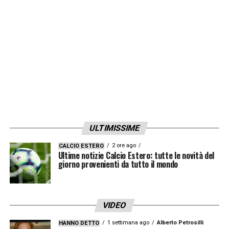
valore dei nostri diritti con un partner di
primaria grandezza come CBS. Questo
risultato è il frutto del lavoro degli ultimi 18
mesi per far crescere la Serie A all’estero e
del sempre crescente numero di proprietà
americane che hanno deciso di investire
nelle nostre franchigie. Ci tengo in particolar
modo a ringraziare il Presidente della
ULTIMISSIME
Fiorentina Rocco Commisso per il suo
2 ore ago
CALCIO ESTERO
importante contributo nel raggiungere
Ultime notizie Calcio Estero: tutte le novità del
giorno provenienti da tutto il mondo
questo accordo».
LA PLAYLIST DELLE NOSTRE TOP NEWS
VIDEO
1 settimana ago
Alberto Petrosilli
HANNO DETTO