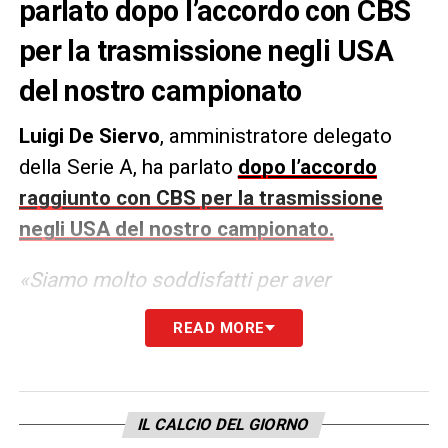
parlato dopo l’accordo con CBS
per la trasmissione negli USA
del nostro campionato
Luigi De Siervo
, amministratore delegato
della Serie A, ha parlato
dopo l’accordo
raggiunto con CBS per la trasmissione
negli USA del nostro campionato.
«Siamo molto soddisfatti per aver
assegnato i diritti audiovisivi delle nostre
READ MORE
competizioni, per il triennio 21/24, a una
major come CBS Broadcasting. In un’area
strategica come gli Stati Uniti d’America
IL CALCIO DEL GIORNO
abbiamo incrementato di oltre il 30% il