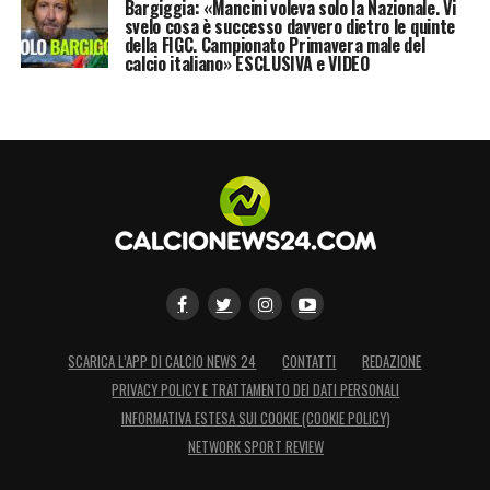
Bargiggia: «Mancini voleva solo la Nazionale. Vi
svelo cosa è successo davvero dietro le quinte
della FIGC. Campionato Primavera male del
calcio italiano» ESCLUSIVA e VIDEO
SCARICA L’APP DI CALCIO NEWS 24
CONTATTI
REDAZIONE
PRIVACY POLICY E TRATTAMENTO DEI DATI PERSONALI
INFORMATIVA ESTESA SUI COOKIE (COOKIE POLICY)
NETWORK SPORT REVIEW