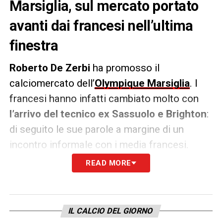
Marsiglia, sul mercato portato
avanti dai francesi nell’ultima
finestra
Roberto De Zerbi
ha promosso il
calciomercato dell’
Olympique Marsiglia
. I
francesi hanno infatti cambiato molto con
l’arrivo del tecnico ex Sassuolo e Brighton
:
di seguito le sue parole a margine di un
incontro informale con i media francesi.
READ MORE
«
Ho vissuto il mercato in modo attivo, sono
stato sempre informato e in contatto con
Pablo Longoria, Medhi Benatia e Giovanni
IL CALCIO DEL GIORNO
Rossi. Sono molto contento del mercato, sia