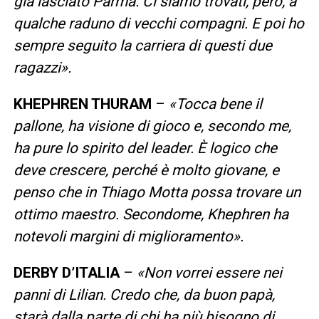
già lasciato Parma. Ci siamo trovati, però, a
qualche raduno di vecchi compagni. E poi ho
sempre seguito la carriera di questi due
ragazzi».
KHEPHREN THURAM
–
«Tocca bene il
pallone, ha visione di gioco e, secondo me,
ha pure lo spirito del leader. È logico che
deve crescere, perché è molto giovane, e
penso che in Thiago Motta possa trovare un
ottimo maestro. Secondome, Khephren ha
notevoli margini di miglioramento».
DERBY D’ITALIA
–
«Non vorrei essere nei
panni di Lilian. Credo che, da buon papà,
starà dalla parte di chi ha più bisogno di