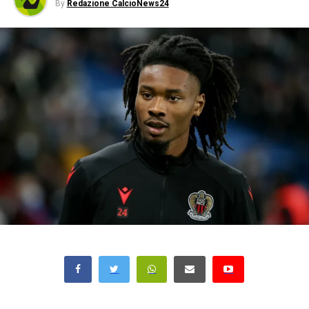
By
Redazione CalcioNews24