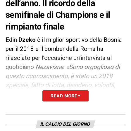
dell’anno. Il ricordo della
semifinale di Champions e il
rimpianto finale
Edin
Dzeko
è il miglior sportivo della Bosnia
per il 2018 e il bomber della Roma ha
rilasciato per l’occasione un’intervista al
quotidiano
Nezavisne
.
«Sono orgoglioso di
questo riconoscimento, è stato un 2018
speciale, fatto di lotta, desiderio, volontà,
gioia, tristezza e felicità. La
semifinale
di
READ MORE
Champions League contro il Barcellona è
stato il punto più alto della stagione. Se
qualcuno a inizio anno ci avesse detto che
IL CALCIO DEL GIORNO
avremmo giocato la semifinale avrei riso.