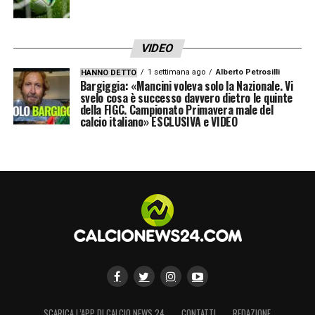
VIDEO
1 settimana ago
Alberto Petrosilli
HANNO DETTO
Bargiggia: «Mancini voleva solo la Nazionale. Vi
svelo cosa è successo davvero dietro le quinte
della FIGC. Campionato Primavera male del
calcio italiano» ESCLUSIVA e VIDEO
SCARICA L’APP DI CALCIO NEWS 24
CONTATTI
REDAZIONE