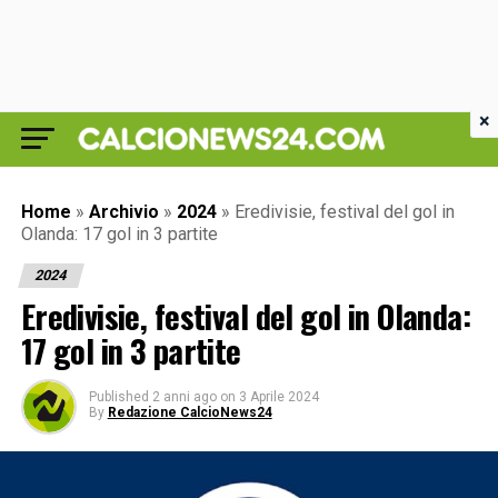
×
Home
»
Archivio
»
2024
»
Eredivisie, festival del gol in
Olanda: 17 gol in 3 partite
2024
Eredivisie, festival del gol in Olanda:
17 gol in 3 partite
Published
2 anni ago
on
3 Aprile 2024
By
Redazione CalcioNews24