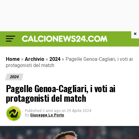
×
Home
»
Archivio
»
2024
»
Pagelle Genoa-Cagliari, i voti ai
protagonisti del match
2024
Pagelle Genoa-Cagliari, i voti ai
protagonisti del match
Published
2 anni ago
on
29 Aprile 2024
By
Giuseppe Lo Porto