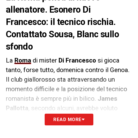
allenatore. Esonero Di
Francesco: il tecnico rischia.
Contattato Sousa, Blanc sullo
sfondo
La
Roma
di mister
Di Francesco
si gioca
tanto, forse tutto, domenica contro il Genoa.
Il club giallorosso sta attraversando un
momento difficile e la posizione del tecnico
romanista è sempre più in bilico.
James
Pallotta
, secondo alcuni, avrebbe voluto
esonerare il tecnico già alcune settimane fa
READ MORE
ma
Monchi
e la dirigenza sono con
l’allenatore e hanno frenato gli istinti del