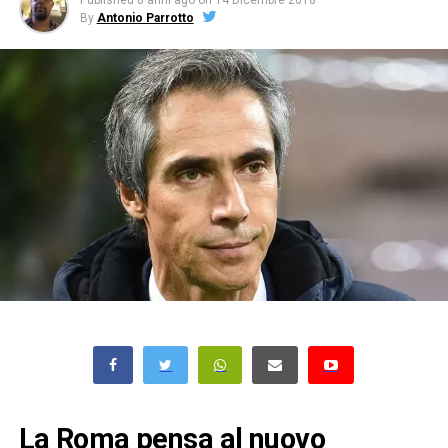
Published
8 anni ago
on
14 Dicembre 2018
By
Antonio Parrotto
La Roma pensa al nuovo