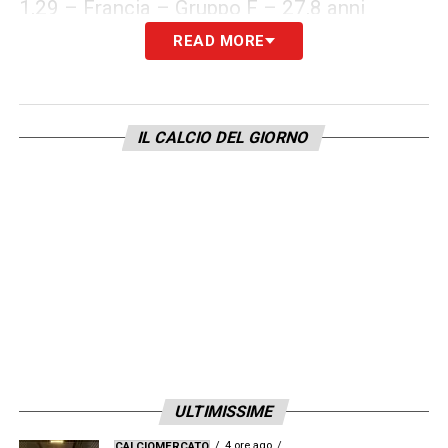
1,29 – Francia – Gruppo F – 27,8 anni
READ MORE
1,26 – Germania – Gruppo F – 27,5 anni
1,26 – Spagna – Gruppo E – 26,5 anni
IL CALCIO DEL GIORNO
1,21 – Inghilterra – Gruppo D – 25,2 anni
1,16 – Portogallo – Gruppo F – 27,9 anni
1,13 – Italia – Gruppo A – 27,7 anni
1,08 – Olanda – Gruppo C – 27,2 anni
1,04 – Belgio – Gruppo B – 29,1 anni
ULTIMISSIME
0,97 – Croazia – Gruppo D – 27,8 anni
4 ore ago
CALCIOMERCATO