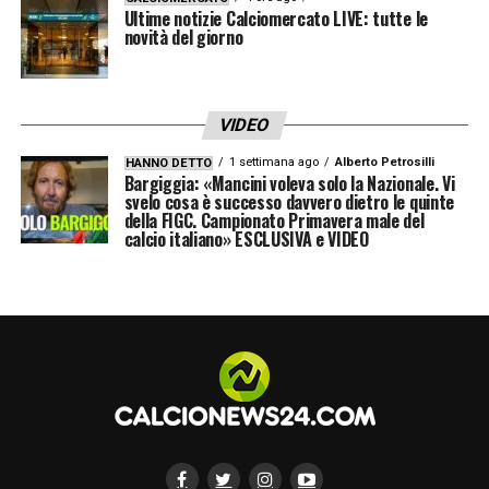
Ultime notizie Calciomercato LIVE: tutte le
0,94 – Ucraina – Gruppo C – 26,4 anni
novità del giorno
0,93 – Russia – Gruppo B – 27,9 anni
VIDEO
0,91 – Svizzera – Gruppo A – 27,0 anni
1 settimana ago
Alberto Petrosilli
HANNO DETTO
Bargiggia: «Mancini voleva solo la Nazionale. Vi
0,91 – Austria – Gruppo C – 27,8 anni
svelo cosa è successo davvero dietro le quinte
della FIGC. Campionato Primavera male del
calcio italiano» ESCLUSIVA e VIDEO
0,88 – Danimarca – Gruppo B – 27,7 anni
0,88 – Turchia – Gruppo A – 24,9 anni
0,79 – Repubblica Ceca – Gruppo D – 27,4
anni
0,78 – Polonia – Gruppo E – 27,1 anni