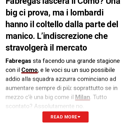
Fabregas lascerà il Como? Una
big ci prova, ma i lombardi
hanno il coltello dalla parte del
manico. L’indiscrezione che
stravolgerà il mercato
Fabregas
sta facendo una grande stagione
con il
Como
, e le voci su un suo possibile
addio alla squadra azzurra cominciano ad
aumentare sempre di più: soprattutto se in
mezzo c’è una big come il
Milan
. Tutto
scontato? Assolutamente no.
READ MORE
Secondo quanto riportato dal
Corriere dello
Sport
, infatti
Fabregas
potrebbe allenare