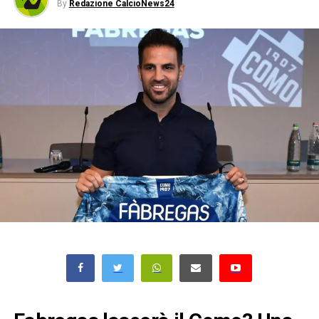
By
Redazione CalcioNews24