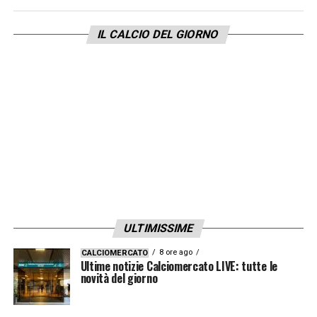
un’altra squadra, ma soltanto se cederà le
IL CALCIO DEL GIORNO
sue quote del
Como
, rinunciando di
conseguenza ad un grande investimento.
LA PLAYLIST DELLE NOSTRE TOP NEWS
ULTIMISSIME
8 ore ago
CALCIOMERCATO
Ultime notizie Calciomercato LIVE: tutte le
novità del giorno