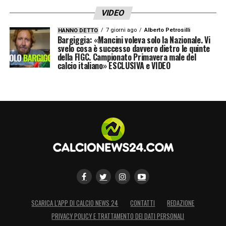
VIDEO
7 giorni ago
Alberto Petrosilli
HANNO DETTO
Bargiggia: «Mancini voleva solo la Nazionale. Vi
svelo cosa è successo davvero dietro le quinte
della FIGC. Campionato Primavera male del
calcio italiano» ESCLUSIVA e VIDEO
SCARICA L’APP DI CALCIO NEWS 24
CONTATTI
REDAZIONE
PRIVACY POLICY E TRATTAMENTO DEI DATI PERSONALI