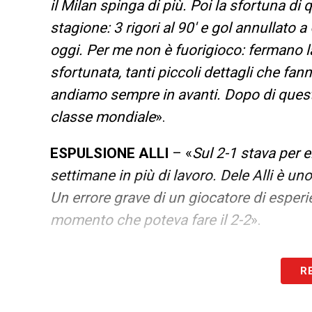
il Milan spinga di più. Poi la sfortuna d
stagione: 3 rigori al 90′ e gol annullato
oggi. Per me non è fuorigioco: fermano la
sfortunata, tanti piccoli dettagli che fa
andiamo sempre in avanti. Dopo di quest
classe mondiale
».
ESPULSIONE ALLI
– «
Sul 2-1 stava per 
settimane in più di lavoro. Dele Alli è un
Un errore grave di un giocatore di esperi
momento che poteva fare il 2-2
».
LA PLAYLIST DELLE NOSTRE TOP NEW
R