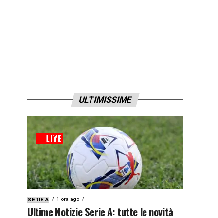
ULTIMISSIME
1 ora ago
SERIE A
Ultime Notizie Serie A: tutte le novità