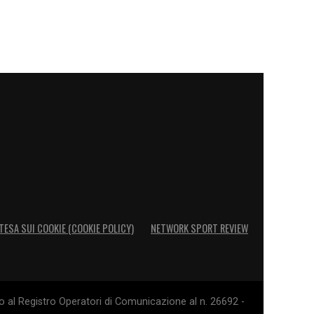
TESA SUI COOKIE (COOKIE POLICY)
NETWORK SPORT REVIEW
o al Registro Operatori di Comunicazione al n. 26692 -