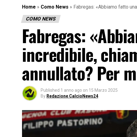
Home
»
Como News
»
Fabregas: «Abbiamo fatto una 
COMO NEWS
Fabregas: «Abbia
incredibile, chi
annullato? Per m
Published
1 anno ago
on
15 Marzo 2025
By
Redazione CalcioNews24