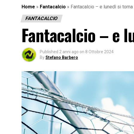
Home
»
Fantacalcio
»
Fantacalcio – e lunedì si torna
FANTACALCIO
Fantacalcio – e l
Published
2 anni ago
on
8 Ottobre 2024
By
Stefano Barbero