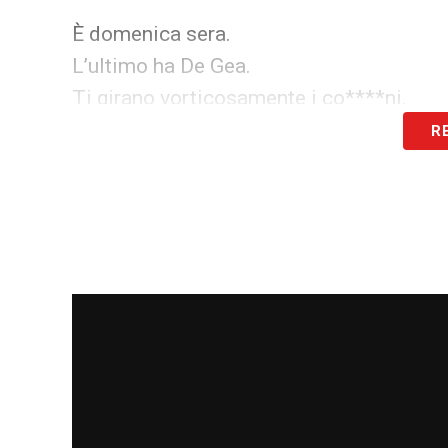
È domenica sera.
L’ultimo ha De Gea.
Ti girano vorticosamente i co****ni.
R
LA PLAYLIST DELLE NOSTRE TOP NEW