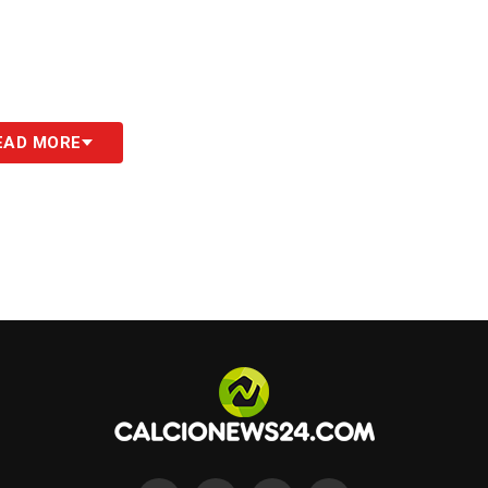
EAD MORE
S