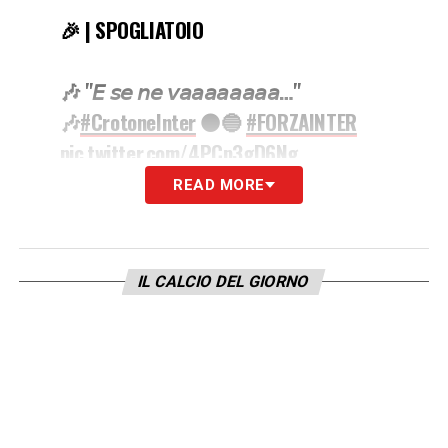
🎉 | SPOGLIATOIO
🎶 "𝘌 𝘴𝘦 𝘯𝘦 𝘷𝘢𝘢𝘢𝘢𝘢𝘢𝘢𝘢…"
🎶
#CrotoneInter
⚫️🔵
#FORZAINTER
pic.twitter.com/4PCp3gD6Ng
READ MORE
— Inter (@Inter)
May 1, 2021
LA PLAYLIST DELLE NOSTRE TOP NEWS
IL CALCIO DEL GIORNO