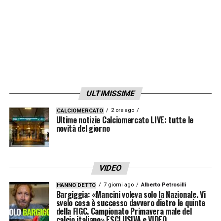
luce».
LEGGI ANCHE –
Ultime Notizie Serie A:
tutte le novità del giorno sul massimo
campionato italiano
ULTIMISSIME
LA PLAYLIST DELLE NOSTRE TOP NEWS
2 ore ago
CALCIOMERCATO
Ultime notizie Calciomercato LIVE: tutte le
novità del giorno
VIDEO
7 giorni ago
Alberto Petrosilli
HANNO DETTO
Bargiggia: «Mancini voleva solo la Nazionale. Vi
svelo cosa è successo davvero dietro le quinte
della FIGC. Campionato Primavera male del
calcio italiano» ESCLUSIVA e VIDEO