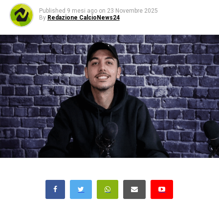
Published
9 mesi ago
on
23 Novembre 2025
By
Redazione CalcioNews24