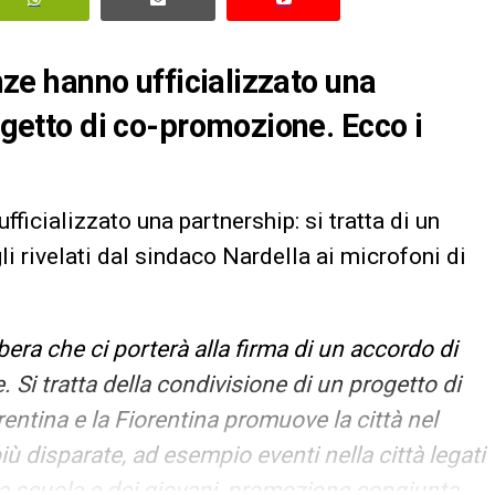
enze hanno ufficializzato una
rogetto di co-promozione. Ecco i
ufficializzato una partnership: si tratta di un
i rivelati dal sindaco Nardella ai microfoni di
ra che ci porterà alla firma di un accordo di
. Si tratta della condivisione di un progetto di
ntina e la Fiorentina promuove la città nel
ù disparate, ad esempio eventi nella città legati
lla scuola e dei giovani, promozione congiunta