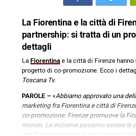
La Fiorentina e la città di Fir
partnership: si tratta di un p
dettagli
La
Fiorentina
e la città di Firenze hanno 
progetto di co-promozione. Ecco i dettagl
Toscana Tv
.
PAROLE –
«
Abbiamo approvato una delibe
marketing fra Fiorentina e città di Firenze
co-promozione: Firenze promuove la Fiore
mondo. Le iniziative possono essere le pi
alla Fiorentina, accordi con il mondo de