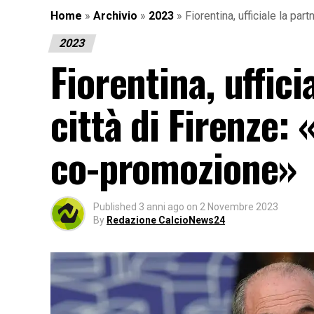
Home
»
Archivio
»
2023
»
Fiorentina, ufficiale la par
2023
Fiorentina, uffici
città di Firenze: 
co-promozione»
Published
3 anni ago
on
2 Novembre 2023
By
Redazione CalcioNews24