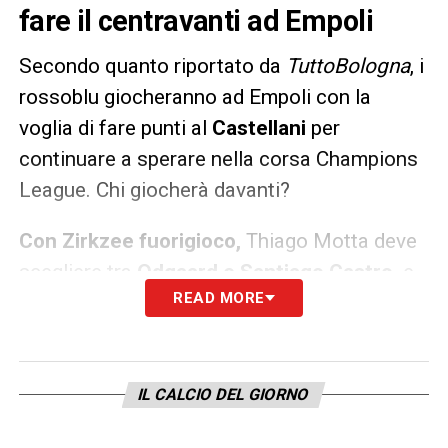
fare il centravanti ad Empoli
Secondo quanto riportato da
TuttoBologna
, i
rossoblu giocheranno ad Empoli con la
voglia di fare punti al
Castellani
per
continuare a sperare nella corsa Champions
League. Chi giocherà davanti?
Con Zirkzee fuorigioco,
Thiago Motta deve
scegliere tra
Odgaard e Santiago Castro,
e
READ MORE
ad oggi il primo sembra nettamente favorito
sul secondo in casa
Bologna
.
LA PLAYLIST DELLE NOSTRE TOP NEWS
IL CALCIO DEL GIORNO