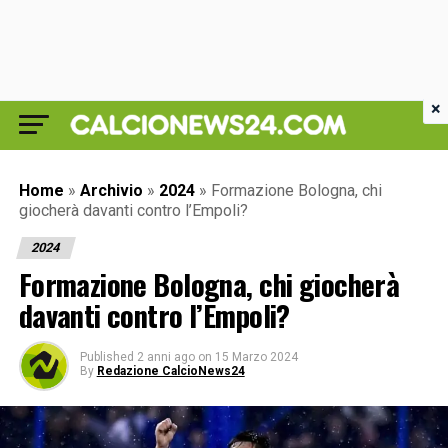
×
Home
»
Archivio
»
2024
»
Formazione Bologna, chi
giocherà davanti contro l’Empoli?
2024
Formazione Bologna, chi giocherà
davanti contro l’Empoli?
Published
2 anni ago
on
15 Marzo 2024
By
Redazione CalcioNews24