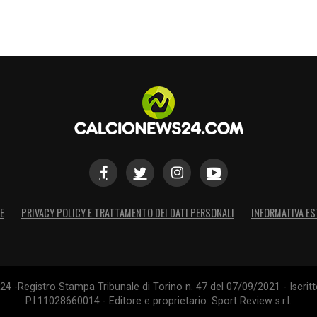
E
PRIVACY POLICY E TRATTAMENTO DEI DATI PERSONALI
INFORMATIVA ES
4 -Registro Stampa Tribunale di Torino n. 47 del 07/09/2021 - Iscritt
P.I.11028660014 - Editore e proprietario: Sport Review s.r.l.