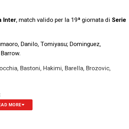
 Inter
, match valido per la 19ª giornata di
Serie
oumaoro, Danilo, Tomiyasu; Dominguez,
 Barrow.
cchia, Bastoni, Hakimi, Barella, Brozovic,
S
EAD MORE