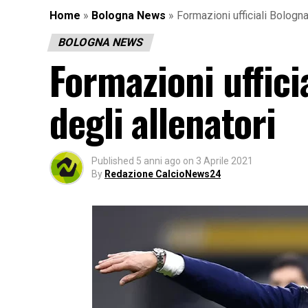
Home
»
Bologna News
»
Formazioni ufficiali Bologna 
BOLOGNA NEWS
Formazioni ufficia
degli allenatori
Published
5 anni ago
on
3 Aprile 2021
By
Redazione CalcioNews24