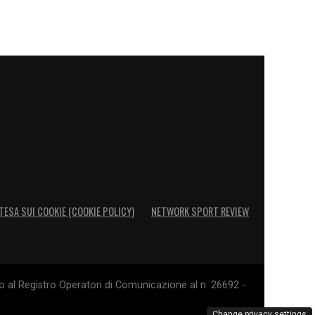
TESA SUI COOKIE (COOKIE POLICY)
NETWORK SPORT REVIEW
o al Registro Operatori di Comunicazione al n. 26692 -
Change privacy settings