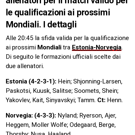
allenatori per il match valido per
le qualificazioni ai prossimi
Mondiali. I dettagli
Alle 20:45 la sfida valida per la qualificazione
ai prossimi
Mondiali
tra
Estonia-Norvegia
.
Di seguito le formazioni ufficiali scelte dai
due allenatori.
Estonia (4-2-3-1):
Hein; Shjonning-Larsen,
Paskotsi, Kuusk, Salitse; Soomets, Shein;
Yakovlev, Kait, Sinyavskyi; Tamm.
Ct:
Henn.
Norvegia: (4-3-3):
Nyland; Ryerson, Ajer,
Heggem, Moller Wolfe; Odegaard, Berge,
Thorsby; Nusa, Haaland,