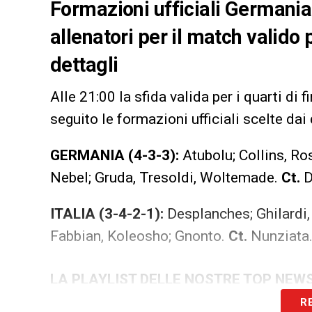
Formazioni ufficiali Germania-
allenatori per il match valido p
dettagli
Alle 21:00 la sfida valida per i quarti di f
seguito le formazioni ufficiali scelte dai 
GERMANIA (4-3-3):
Atubolu; Collins, Ros
Nebel; Gruda, Tresoldi, Woltemade.
Ct.
D
ITALIA (3-4-2-1):
Desplanches; Ghilardi, 
Fabbian, Koleosho; Gnonto.
Ct.
Nunziata
LA PLAYLIST DELLE NOSTRE TOP NEW
R