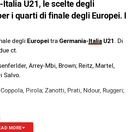
Italia U21, le scelte degli
er i quarti di finale degli Europei. I
inale degli
Europei
tra
Germania-
Italia
U21
. Di
due ct.
enferlder, Arrey-Mbi, Brown; Reitz, Martel,
i Salvo.
Coppola, Pirola; Zanotti, Prati, Ndour, Ruggeri;
.
S
EAD MORE