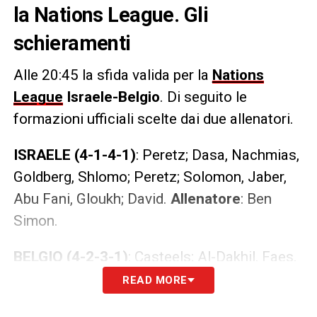
la Nations League. Gli
schieramenti
Alle 20:45 la sfida valida per la
Nations
League
Israele-Belgio
. Di seguito le
formazioni ufficiali scelte dai due allenatori.
ISRAELE
(4-1-4-1)
: Peretz; Dasa, Nachmias,
Goldberg, Shlomo; Peretz; Solomon, Jaber,
Abu Fani, Gloukh; David.
Allenatore
: Ben
Simon.
BELGIO (4-2-3-1)
: Casteels; Al-Dakhil, Faes,
Debast, Castagne; Mangala, Vermeeren;
READ MORE
Lukebakio, Engels, Trossard; Openda.