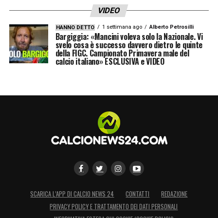
VIDEO
1 settimana ago
Alberto Petrosilli
HANNO DETTO
Bargiggia: «Mancini voleva solo la Nazionale. Vi
svelo cosa è successo davvero dietro le quinte
della FIGC. Campionato Primavera male del
calcio italiano» ESCLUSIVA e VIDEO
SCARICA L’APP DI CALCIO NEWS 24
CONTATTI
REDAZIONE
PRIVACY POLICY E TRATTAMENTO DEI DATI PERSONALI